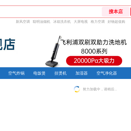
新风空调
聪明油烟机
冰箱洗衣机
大屏电视
格力空调
好物超值购
空气炸锅
电饭煲
挂烫机
加湿器
空气净化器
努力加载中，请稍后...